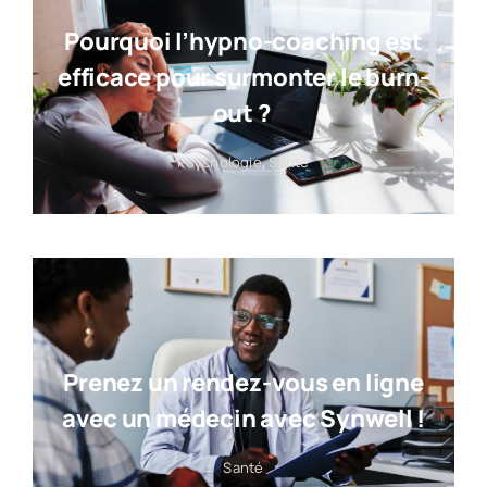
Pourquoi l’hypno-coaching est
efficace pour surmonter le burn-
out ?
Psychologie
,
Santé
Prenez un rendez-vous en ligne
avec un médecin avec Synwell !
Santé